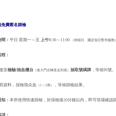
病免費匿名篩檢
時間：
平日 星期一～五
上午
8:30～11:00
（例假日、國定假日暫停服務
流程：
直接至
檢驗/抽血櫃台
抽取號碼牌
，等候叫號。
（進大門左轉直走到底）
 填寫資料，採檢指尖血
，等候篩檢結果。
（1～2滴）
通知：
本所使用快速篩檢，於採檢後20分鐘以內，即可現場確認
事項：